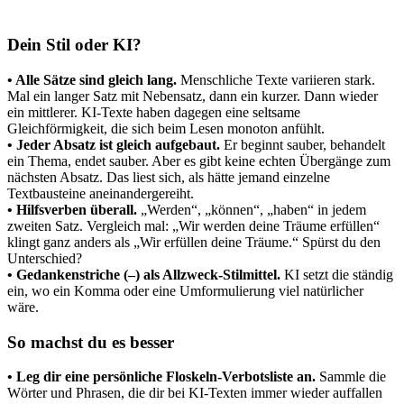
Dein Stil oder KI?
• Alle Sätze sind gleich lang.
Menschliche Texte variieren stark.
Mal ein langer Satz mit Nebensatz, dann ein kurzer. Dann wieder
ein mittlerer. KI-Texte haben dagegen eine seltsame
Gleichförmigkeit, die sich beim Lesen monoton anfühlt.
• Jeder Absatz ist gleich aufgebaut.
Er beginnt sauber, behandelt
ein Thema, endet sauber. Aber es gibt keine echten Übergänge zum
nächsten Absatz. Das liest sich, als hätte jemand einzelne
Textbausteine aneinandergereiht.
• Hilfsverben überall.
„Werden“, „können“, „haben“ in jedem
zweiten Satz. Vergleich mal: „Wir werden deine Träume erfüllen“
klingt ganz anders als „Wir erfüllen deine Träume.“ Spürst du den
Unterschied?
• Gedankenstriche (–) als Allzweck-Stilmittel.
KI setzt die ständig
ein, wo ein Komma oder eine Umformulierung viel natürlicher
wäre.
So machst du es besser
• Leg dir eine persönliche Floskeln-Verbotsliste an.
Sammle die
Wörter und Phrasen, die dir bei KI-Texten immer wieder auffallen