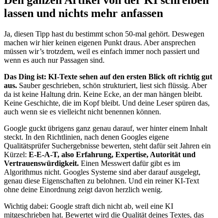
lassen und nichts mehr anfassen
Ja, diesen Tipp hast du bestimmt schon 50-mal gehört. Deswegen
machen wir hier keinen eigenen Punkt draus. Aber ansprechen
müssen wir’s trotzdem, weil es einfach immer noch passiert und
wenn es auch nur Passagen sind.
Das Ding ist: KI-Texte sehen auf den ersten Blick oft richtig gut
aus.
Sauber geschrieben, schön strukturiert, liest sich flüssig. Aber
da ist keine Haltung drin. Keine Ecke, an der man hängen bleibt.
Keine Geschichte, die im Kopf bleibt. Und deine Leser spüren das,
auch wenn sie es vielleicht nicht benennen können.
Google guckt übrigens ganz genau darauf, wer hinter einem Inhalt
steckt. In den Richtlinien, nach denen Googles eigene
Qualitätsprüfer Suchergebnisse bewerten, steht dafür seit Jahren ein
Kürzel:
E-E-A-T, also Erfahrung, Expertise, Autorität und
Vertrauenswürdigkeit.
Einen Messwert dafür gibt es im
Algorithmus nicht. Googles Systeme sind aber darauf ausgelegt,
genau diese Eigenschaften zu belohnen. Und ein reiner KI-Text
ohne deine Einordnung zeigt davon herzlich wenig.
Wichtig dabei: Google straft dich nicht ab, weil eine KI
mitgeschrieben hat. Bewertet wird die Qualität deines Textes, das