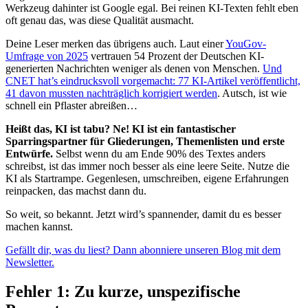
Werkzeug dahinter ist Google egal. Bei reinen KI-Texten fehlt eben
oft genau das, was diese Qualität ausmacht.
Deine Leser merken das übrigens auch. Laut einer
YouGov-
Umfrage von 2025
vertrauen 54 Prozent der Deutschen KI-
generierten Nachrichten weniger als denen von Menschen.
Und
CNET hat’s eindrucksvoll vorgemacht: 77 KI-Artikel veröffentlicht,
41 davon mussten nachträglich korrigiert werden
. Autsch, ist wie
schnell ein Pflaster abreißen…
Heißt das, KI ist tabu? Ne! KI ist ein fantastischer
Sparringspartner für Gliederungen, Themenlisten und erste
Entwürfe.
Selbst wenn du am Ende 90% des Textes anders
schreibst, ist das immer noch besser als eine leere Seite. Nutze die
KI als Startrampe. Gegenlesen, umschreiben, eigene Erfahrungen
reinpacken, das machst dann du.
So weit, so bekannt. Jetzt wird’s spannender, damit du es besser
machen kannst.
Gefällt dir, was du liest? Dann abonniere unseren Blog mit dem
Newsletter.
Fehler 1: Zu kurze, unspezifische