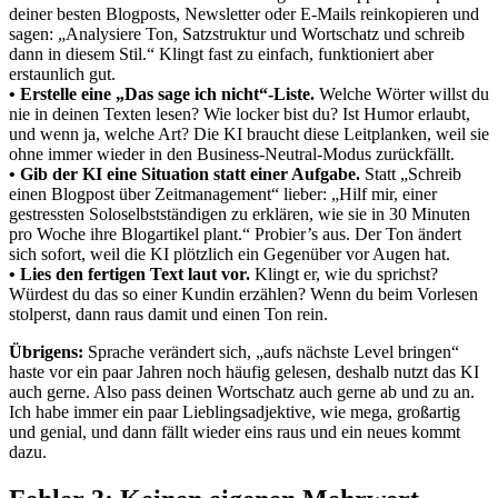
deiner besten Blogposts, Newsletter oder E-Mails reinkopieren und
sagen: „Analysiere Ton, Satzstruktur und Wortschatz und schreib
dann in diesem Stil.“ Klingt fast zu einfach, funktioniert aber
erstaunlich gut.
• Erstelle eine „Das sage ich nicht“-Liste.
Welche Wörter willst du
nie in deinen Texten lesen? Wie locker bist du? Ist Humor erlaubt,
und wenn ja, welche Art? Die KI braucht diese Leitplanken, weil sie
ohne immer wieder in den Business-Neutral-Modus zurückfällt.
• Gib der KI eine Situation statt einer Aufgabe.
Statt „Schreib
einen Blogpost über Zeitmanagement“ lieber: „Hilf mir, einer
gestressten Soloselbstständigen zu erklären, wie sie in 30 Minuten
pro Woche ihre Blogartikel plant.“ Probier’s aus. Der Ton ändert
sich sofort, weil die KI plötzlich ein Gegenüber vor Augen hat.
• Lies den fertigen Text laut vor.
Klingt er, wie du sprichst?
Würdest du das so einer Kundin erzählen? Wenn du beim Vorlesen
stolperst, dann raus damit und einen Ton rein.
Übrigens:
Sprache verändert sich, „aufs nächste Level bringen“
haste vor ein paar Jahren noch häufig gelesen, deshalb nutzt das KI
auch gerne. Also pass deinen Wortschatz auch gerne ab und zu an.
Ich habe immer ein paar Lieblingsadjektive, wie mega, großartig
und genial, und dann fällt wieder eins raus und ein neues kommt
dazu.