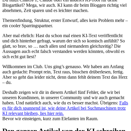
Blogartikel? Mega, wir auch. KI kann dir beim Bloggen richtig viel
abnehmen, Zeit sparen und es leichter machen.
Themenfindung, Struktur, erster Entwurf, alles kein Problem mehr –
ein cooler Sparringspartner.
Aber mal ehrlich: Hast du schon mal einen KI-Text veröffentlicht
und dich hinterher gefragt, warum der sich so komisch anfühlt? So
glatt, so brav, so … nach allen und niemandem gleichzeitig? Die
Aussagen auch echt falsch verstanden werden könnten, obwohl es
sich echt gut liest?
Willkommen im Club. Uns ging’s genauso. Wir haben am Anfang
auch gedacht: Prompt rein, Text raus, bisschen drüberlesen, fertig.
Aber so geht das leider nicht, denn dann fehlt deinem Text das Herz
– du.
Deshalb zeigen wir dir in diesem Artikel fünf Fehler, die wir bei
unseren Kundinnen, in unserer Community und wir auch gemacht
haben. Und natürlich auch, wie du es besser machst. Übrigens:
Falls
es für dich spannend ist, wie deine Artikel bei Suchmaschinen trotz
KI relevant bleiben, lies hier rein.
Bevor wir einsteigen, kurz zum Elefanten im Raum.
Den ganzen Artikel von der KI schreiben