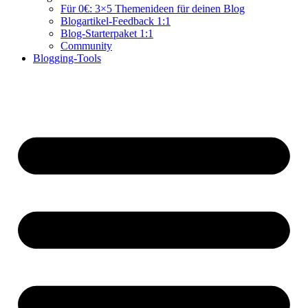
Für 0€: 3×5 Themenideen für deinen Blog
Blogartikel-Feedback 1:1
Blog-Starterpaket 1:1
Community
Blogging-Tools