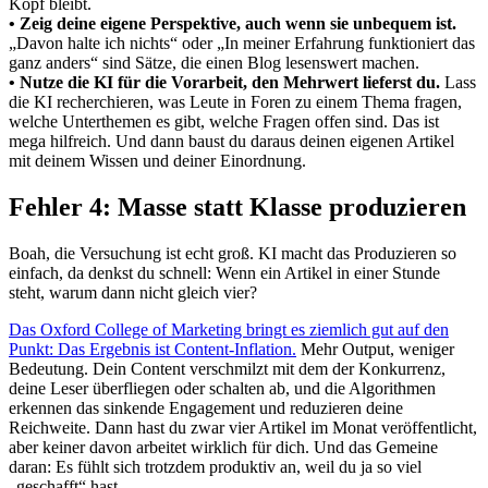
Kopf bleibt.
• Zeig deine eigene Perspektive, auch wenn sie unbequem ist.
„Davon halte ich nichts“ oder „In meiner Erfahrung funktioniert das
ganz anders“ sind Sätze, die einen Blog lesenswert machen.
• Nutze die KI für die Vorarbeit, den Mehrwert lieferst du.
Lass
die KI recherchieren, was Leute in Foren zu einem Thema fragen,
welche Unterthemen es gibt, welche Fragen offen sind. Das ist
mega hilfreich. Und dann baust du daraus deinen eigenen Artikel
mit deinem Wissen und deiner Einordnung.
Fehler 4: Masse statt Klasse produzieren
Boah, die Versuchung ist echt groß. KI macht das Produzieren so
einfach, da denkst du schnell: Wenn ein Artikel in einer Stunde
steht, warum dann nicht gleich vier?
Das Oxford College of Marketing bringt es ziemlich gut auf den
Punkt: Das Ergebnis ist Content-Inflation.
Mehr Output, weniger
Bedeutung. Dein Content verschmilzt mit dem der Konkurrenz,
deine Leser überfliegen oder schalten ab, und die Algorithmen
erkennen das sinkende Engagement und reduzieren deine
Reichweite. Dann hast du zwar vier Artikel im Monat veröffentlicht,
aber keiner davon arbeitet wirklich für dich. Und das Gemeine
daran: Es fühlt sich trotzdem produktiv an, weil du ja so viel
„geschafft“ hast.