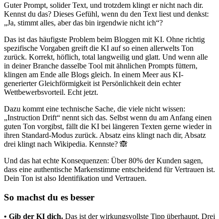
Guter Prompt, solider Text, und trotzdem klingt er nicht nach dir.
Kennst du das? Dieses Gefühl, wenn du den Text liest und denkst:
„Ja, stimmt alles, aber das bin irgendwie nicht ich“?
Das ist das häufigste Problem beim Bloggen mit KI. Ohne richtig
spezifische Vorgaben greift die KI auf so einen allerwelts Ton
zurück. Korrekt, höflich, total langweilig und glatt. Und wenn alle
in deiner Branche dasselbe Tool mit ähnlichen Prompts füttern,
klingen am Ende alle Blogs gleich. In einem Meer aus KI-
generierter Gleichförmigkeit ist Persönlichkeit dein echter
Wettbewerbsvorteil. Echt jetzt.
Dazu kommt eine technische Sache, die viele nicht wissen:
„Instruction Drift“ nennt sich das. Selbst wenn du am Anfang einen
guten Ton vorgibst, fällt die KI bei längeren Texten gerne wieder in
ihren Standard-Modus zurück. Absatz eins klingt nach dir, Absatz
drei klingt nach Wikipedia. Kennste? 🙈
Und das hat echte Konsequenzen: Über 80% der Kunden sagen,
dass eine authentische Markenstimme entscheidend für Vertrauen ist.
Dein Ton ist also Identifikation und Vertrauen.
So machst du es besser
• Gib der KI dich.
Das ist der wirkungsvollste Tipp überhaupt. Drei