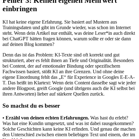
Fehler 3: Keinen eigenen Mehrwert
einbringen
KI hat keine eigene Erfahrung. Sie basiert auf Mustern aus
Trainingsdaten und gibt im Grunde wieder, was schon im Internet
steht. Wenn dein Artikel nur enthält, was deine Leser*in auch direkt
bei ChatGPT hätten fragen können, warum sollte er oder sie dann
auf deinen Blog kommen?
Denn das ist das Problem: KI-Texte sind oft korrekt und gut
strukturiert, aber es fehlt ihnen an Tiefe und Originalität. Besonders
bei Content, der auf emotionaler Bindung oder spezifischem
Fachwissen basiert, stößt KI an ihre Grenzen. Und ohne deine
eigene Einordnung fehlt das „E“ für Experience in Googles E-E-A-
T. Das heißt im Klartext: Wenn dein Content dasselbe sagt wie jeder
andere Blogpost, greift Google (und übrigens auch die KI selbst bei
ihren Antworten) lieber auf stärkere Quellen zurück.
So machst du es besser
• Erzähl von deinen echten Erfahrungen.
Was hast du erlebt?
Was hat eine Kundin umgesetzt, und was ist dabei rausgekommen?
Solche Geschichten kann keine KI erfinden. Und genau die machen
den Unterschied zwischen einem beliebigen Text und einem, der im